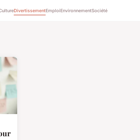
Culture
Divertissement
Emploi
Environnement
Société
our