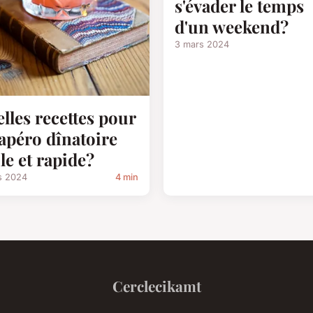
s'évader le temps
d'un weekend?
3 mars 2024
lles recettes pour
apéro dînatoire
ile et rapide?
s 2024
4 min
Cerclecikamt