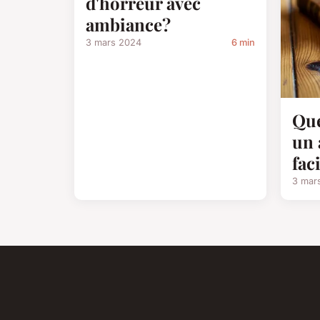
d'horreur avec
ambiance?
3 mars 2024
6 min
Que
un 
fac
3 mar