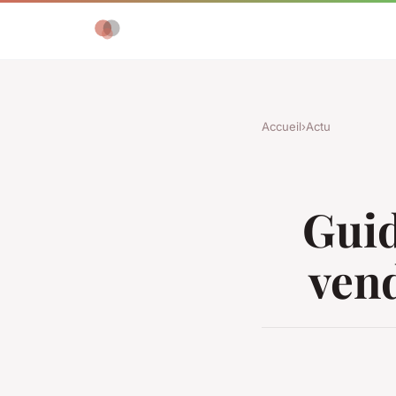
Accueil
›
Actu
Guid
vend