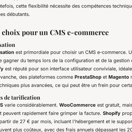
tefois, cette flexibilité nécessite des compétences techniqu
es débutants.
de choix pour un CMS e-commerce
isation
lisation
est primordiale pour choisir un CMS e-commerce. 
de gagner du temps lors de la configuration et de la gestion
fy
est réputé pour son interface utilisateur conviviale, idéal
revanche, des plateformes comme
PrestaShop
et
Magento
n
niques plus avancées, ce qui peut être un frein pour certai
s de tarification
MS
varie considérablement.
WooCommerce
est gratuit, mai
t peuvent rapidement faire grimper la facture.
Shopify
prop
rtir de 27 € par mois, incluant l'hébergement et le support
uvent plus coûteux, avec des frais annuels dépassant les 2