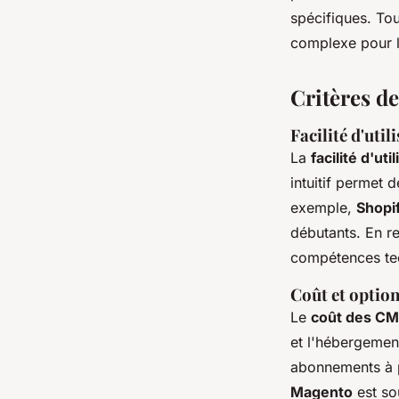
spécifiques. Tou
complexe pour l
Critères 
Facilité d'util
La
facilité d'uti
intuitif permet 
exemple,
Shopi
débutants. En 
compétences tech
Coût et option
Le
coût des C
et l'hébergemen
abonnements à pa
Magento
est so