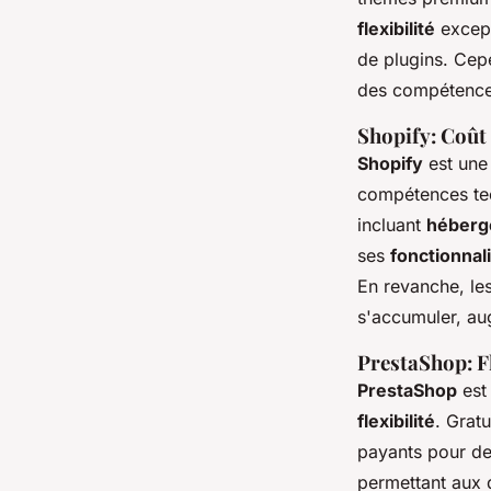
flexibilité
except
de plugins. Cep
des compétence
Shopify: Coût 
Shopify
est une
compétences tec
incluant
héberg
ses
fonctionnal
En revanche, les
s'accumuler, au
PrestaShop: Fl
PrestaShop
est
flexibilité
. Gratu
payants pour de
permettant aux 