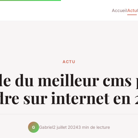
Accueil
Actu
ACTU
e du meilleur cms
re sur internet en
Gabriel
2 juillet 2024
3 min de lecture
G