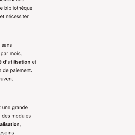
e bibliothèque
et nécessiter
 sans
 par mois,
té d'utilisation
et
ns de paiement.
euvent
t une grande
 des modules
lisation
,
esoins