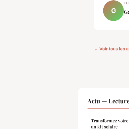
EC
G
G
← Voir tous les a
Actu — Lectur
Transformez votre 
un kit solaire