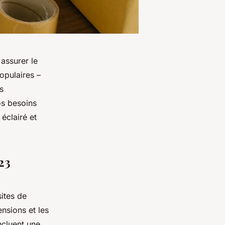
assurer le
opulaires –
s
os besoins
éclairé et
23
ites de
ensions et les
cluent une