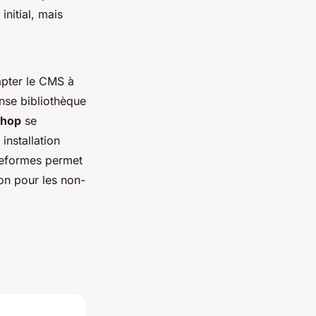
initial, mais
apter le CMS à
nse bibliothèque
Shop
se
installation
ateformes permet
on pour les non-