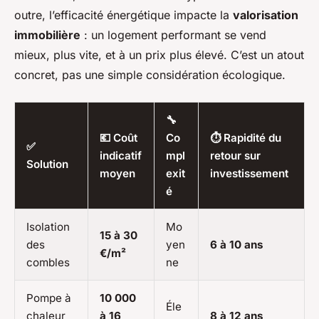
outre, l’efficacité énergétique impacte la
valorisation
immobilière
: un logement performant se vend
mieux, plus vite, et à un prix plus élevé. C’est un atout
concret, pas une simple considération écologique.
🔧
💶 Coût
Co
⏱️ Rapidité du
✅
indicatif
mpl
retour sur
Solution
moyen
exit
investissement
é
Isolation
Mo
15 à 30
des
yen
6 à 10 ans
€/m²
combles
ne
Pompe à
10 000
Éle
chaleur
à 16
8 à 12 ans