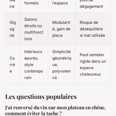
formels
l’espace
ire
dégagement
Salons
Gig
Modularit
Risque de
étroits ou
og
é, gain de
déséquilibre
multifonct
ne
place
si mal utilisée
ions
Intérieurs
Simplicité
Peut sembler
Ca
épurés,
géométriq
rigide dans un
rré
style
ue,
espace
e
contempo
polyvalen
chaleureux
rain
ce
Les questions populaires
J'ai renversé du vin sur mon plateau en chêne,
comment éviter la tache ?