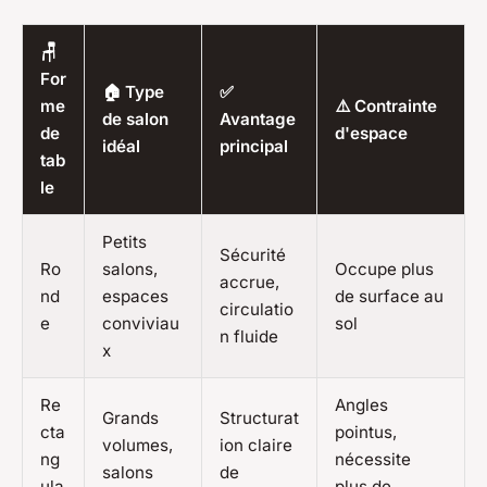
🪑
For
🏠 Type
✅
me
⚠️ Contrainte
de salon
Avantage
de
d'espace
idéal
principal
tab
le
Petits
Sécurité
Ro
salons,
Occupe plus
accrue,
nd
espaces
de surface au
circulatio
e
conviviau
sol
n fluide
x
Re
Angles
Grands
Structurat
cta
pointus,
volumes,
ion claire
ng
nécessite
salons
de
ula
plus de