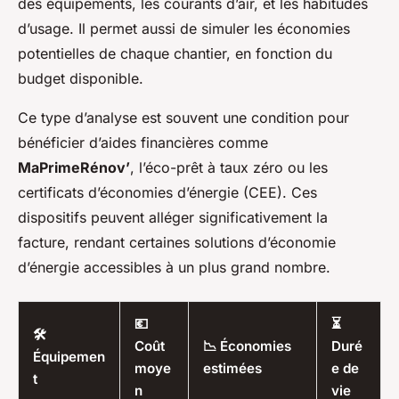
des équipements, les courants d’air, et les habitudes
d’usage. Il permet aussi de simuler les économies
potentielles de chaque chantier, en fonction du
budget disponible.
Ce type d’analyse est souvent une condition pour
bénéficier d’aides financières comme
MaPrimeRénov’
, l’éco-prêt à taux zéro ou les
certificats d’économies d’énergie (CEE). Ces
dispositifs peuvent alléger significativement la
facture, rendant certaines solutions d’économie
d’énergie accessibles à un plus grand nombre.
💶
⏳
🛠️
Coût
📉 Économies
Duré
Équipemen
moye
estimées
e de
t
n
vie